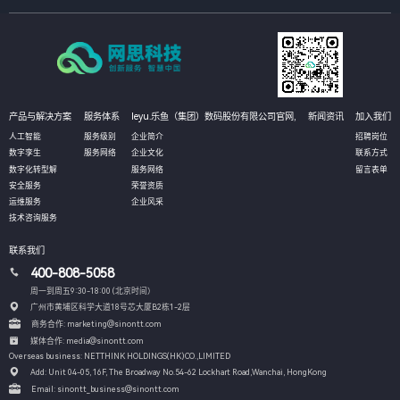
施计划、流程和步骤，帮助客户更好地规划IT改造管理方式。
产品与解决方案
服务体系
leyu.乐鱼（集团）数码股份有限公司官网,
新闻资讯
加入我们
人工智能
服务级别
企业简介
招聘岗位
数字孪生
服务网络
企业文化
联系方式
数字化转型解
服务网络
留言表单
安全服务
荣誉资质
运维服务
企业风采
技术咨询服务
联系我们
400-808-5058
周一到周五9:30-18:00 (北京时间）
广州市黄埔区科学大道18号芯大厦B2栋1-2层
商务合作: marketing@sinontt.com
媒体合作: media@sinontt.com
Overseas business: NETTHINK HOLDINGS(HK)CO.,LIMITED
Add: Unit 04-05, 16F, The Broadway No.54-62 Lockhart Road,
Wanchai, HongKong
Email: sinontt_business@sinontt.com