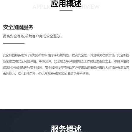
应用概述
APPLICATION OVERVIEW
安全加固服务
提高安全等级,帮助客户完成安全整改。
安全加固服务是为了帮助客户修补信息系统脆弱性、提高安全性、满足相关政策法规。安全加固
通常建立在安全风险评估、等保测评、安全检查等评估或检查工作的结果基础之上，参照评估的
结果对评估对象进行安全加固。安全加固服务可协助客户提高系统抵御外来的入侵和蠕虫病毒袭
击的能力，缩小影响范围，使信息系统长期保持在稳定的安全状态。
服务概述