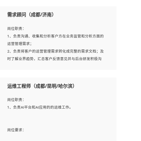
用；
方法；
5、根据业务架构设计与业务需求，上接业务设计下接系统
需求顾问（成都/济南）
7、具备资源池迁移、应用及数据迁移、异构数据迁移相关
设计，编写系统概要设计，指导技术骨干进行系统详细设
经验；
计。
岗位职责：
8、具有HCIE/H3CIE/VMware/阿里云等云计算方向认证者
1、负责沟通、收集和分析客户方在业务监管和分析方面的
优先；
运营管理需求；
岗位要求：
2、负责将客户的运营管理需求转化成完整的需求文档；及
1、全日制统招本科及以上学历，计算机相关专业毕业，5年
时了解业界趋势，汇总客户反馈意见并与后台研发积极沟
以上开发工作经验；
通，从而提升产品在市场中的竞争力；
2、具有扎实的java编程功底和良好的编码习惯，有分布
3、配合客户整理项目汇报材料。
式、多线程及高并发系统开发经验和性能调优经验尤佳；熟
运维工程师（成都/昆明/哈尔滨）
悉JVM调优；掌握基础中间件、基础架构方案和云平台、云
产品功能特性，熟练使用相关平台的功能和了解其背后实现
岗位要求：
岗位职责：
机制；
1、3年以上运营或解决方案的工作经验。
1、负责AI平台和AI应用的的运维工作。
3、精通主流开发框架经验，精通一门主流开发语言；熟悉
2、具备良好的逻辑能力、沟通能力和文字处理能力，能够
主流开源框架源码；
从海量数据中发现关键特征，可独立提出完整的优化方案,
4、具有一定的大中型项目参与经验，有中间件、基础组件
并推动方案执行达成结果；熟练使用PPT、WORD、EXCEL
岗位要求：
和框架的研发经验，具备研发管理流程建设经验；
等办公软件；
1、计算机相关专业，大专以上学历，2年以上开发运维工作
5、熟悉Spring、Mybatis等开源框架和常用apache组件,熟