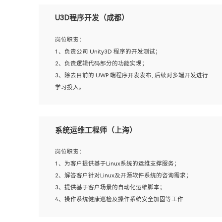
U3D程序开发（成都）
岗位职责：
1、负责公司 Unity3D 程序的开发测试；
2、负责逻辑代码部分的功能实现；
3、除去目前的 UWP 端程序开发发布, 后续对多端开发进行
学习投入。
岗位要求：
系统运维工程师（上海）
1、全日制本科相关专业，具有相关开发经验?年以上；
2、熟练掌握 Unity3D 程序开发，精通 C# 语言开发；
岗位职责：
3、具有大量插件的使用调试经历，开发测试过 UWP 端程
1、为客户提供基于Linux系统的运维支撑服务；
序者优先；
2、解答客户针对Linux及开源软件系统的咨询需求；
4、有良好的沟通能力和团队合作意识；
3、提供基于客户场景的自动化运维脚本；
5、开发过 HoloLens 程序者优先。
4、操作系统健康巡检及操作系统安全加固等工作