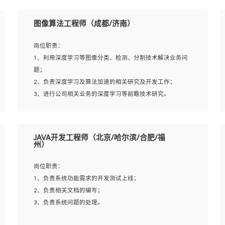
岗位要求：
5、至少有一次及以上问答系统的项目实践，熟悉问答系统
1、本科及以上学历，计算机相关专业；
图像算法工程师（成都/济南）
全流程开发者优先；
2、1年以上Golang开发工作经验，能独立完成相应项目开
6、有较强的问题分析和处理能力，良好的团队合作意识；
发；
岗位职责：
7、 参与过相关竞赛或科研项目者优先。
3、基础扎实、熟悉数据结构与算法，熟悉多线程、多进
1、利用深度学习等图像分类、检测、分割技术解决业务问
程、IO复用等并发编程思维与实现，熟悉常用开源框架及设
题；
计模式；
2、负责深度学习及算法加速的相关研究及开发工作；
4、熟悉Golang、连接池、消息队列等组件使用、熟悉后端
3、进行公司相关业务的深度学习等前瞻技术研究。
开发、测试、调试流程跟工具使用；
5、对技术有激情，喜欢钻研，能快速接受和掌握新技术，
学习能力和工作责任心强，良好的沟通表达能力和团队协作
岗位要求：
JAVA开发工程师（北京/哈尔滨/合肥/福
能力。
1、统招本科以上学历，图形图像、计算机或数学相关专
州）
业；
2、2年以上图像处理开发经验，熟悉python和spark开发；
岗位职责：
3、熟练使用TensorFlow、Theano、Keras 及 Caffe 任意一
1、负责系统功能需求的开发测试上线；
种主流深度学习框架搭建深度学习系统环境；
2、负责相关文档的编写；
4、熟悉OPENCV、HALCON等常用图像处理软件，熟练进
3、负责系统问题的处理。
行图像处理；