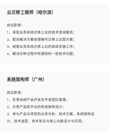
1、全日制本科及以上学历，计算机相关专业毕业，一年以
上前端开发工作经验；
云迁移工程师（哈尔滨）
2、熟练掌握HTML、CSS、JavaScript等web相关技术；
3、熟悉react/vue/angular任何一种前端框架，熟悉react优
岗位职责：
先；
1、承担业务系统迁移上云的技术咨询服务；
4、熟悉webpack配置和git操作；
2、配合解决方案经理编写迁移上云类方案；
5、善于沟通，具有团队意识；
3、统管业务系统迁移上云的具体实施工作；
4、解决迁移过程中所遇到的一些技术问题；
岗位要求：
系统架构师（广州）
1、专科及以上学历，三年以上工作经验，计算机等相关专
业；
岗位职责：
2、具备常见业务系统资源评估、部署优化和故障排查的能
1、负责自研产品开发及开发团队管理；
力；
2、负责产品和平台的系统架构设计；
3、熟悉常见操作系统、存储、网络、 IO 等相关原理；
3、参与产品与项目的业务分析、技术方案、系统架构设
4、具有迁移工具实操经验，具备P2V、V2V迁移能力；
计、技术选型、技术攻关与核心功能设计与实现；
5、熟练华为、VMware虚拟化、云计算及云存储技术；
4、根据业务及技术发展，做前瞻性的技术分析、研究及应
6、熟悉主流数据库、应用服务器、中间件部署架构和运维