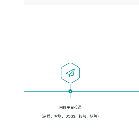
者优先；
5、负责现场对接客户，沟通事项。
6、具备良好的客户意识与沟通能力，善于学习思考、创新
与团队协作，认真负责、执行力与抗压力强。
岗位要求：
1、计算机相关专业本科以上学历，1年以上软件系统运维经
验。
2、精通linux命令。
3、熟悉oracle、mysql 数据库。
4、善于沟通，具有良好的团队合作精神和协作能力。
5、必须有实际的生产环境系统维护经验。
6、有中国移动安全态势系统相关项目经验优先考虑。
网络平台投递
（前程、智联、BOSS、拉勾、猎聘）