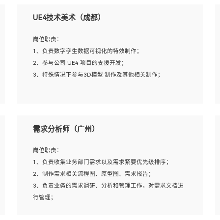
UE4技术美术（成都）
岗位职责：
1、负责数字孪生数据可视化的特效制作；
2、参与公司 UE4 项目的支援开发；
3、特殊情况下参与3D模型 制作及其他相关制作；
岗位要求：
1、全日制本科以上学历，美术、动画相关专业毕业，具有
需求分析师（广州）
相关效果制作经验2年以上；
2、熟练掌握 Particle 或 Niagara 制作特效模块；
岗位职责：
3、想象力丰富, 有一定的艺术审美深度；
1、负责收集业务部门需求以及需求紧要优先级排序；
4、有良好的场景特效搭建功底；
2、制作需求相关流程图、原型图、需求报告；
5、熟悉 3Ds Max 或者 Maya；
3、负责业务的需求调研、分析和管理工作，对需求文档进
6、有良好的沟通能力和团队合作意识；
行管理；
7、参与过建筑结构表现相关项目者优先
4、发现业务操作流程中的痛点，并提出对应的解决方案；