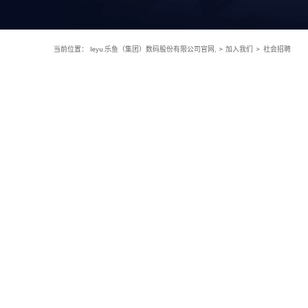
当前位置：
leyu.乐鱼（集团）数码股份有限公司官网,
>
加入我们
>
社会招聘