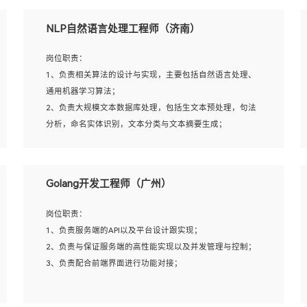
5、完成其他上级领导交予的任务和工作。
NLP自然语言处理工程师（济南）
岗位要求：
岗位职责：
1、本科以上学历，一年以上需求分析相关经验者优先；
1、负责相关算法的设计与实现，主要包括自然语言处理、
2、熟悉产品及需求规划工具，如:Axure、Xmind、MS
通用机器学习算法；
Project等；
2、负责大规模文本数据库处理，包括生文本预处理，句法
3、具备良好的交流协调能力，有较强的责任感、工作积极
分析，命名实体识别，文本分类与文本摘要生成；
主动；
3、跟踪自然语言处理的前沿技术和业界先进的模型应用；
4、有较强的系统需求分析、文档编写能力、沟通能力；
4、负责问答系统的搭建和知识图谱的建立；
5、具备与多团队合作的经验，良好团队协作精神；
Golang开发工程师（广州）
岗位要求：
岗位职责：
1、1年及以上自然语言处理方向研究或工作经验，统招本科
1、负责服务端的API以及平台设计跟实现；
及以上学历；
2、负责与保证服务端的高性能实现以及并发管理与控制；
2、熟悉tensorflow，keras，pytorch等常规深度学习框架，
3、负责配合前端界面进行功能对接；
快速根据客户需求实现有效的模型；
3、熟悉掌握至少一种编程语言，如：Python，Java；
4、 熟悉NLP相关算法与实现；