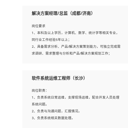
岗位要求：
1、本科以上相关专业毕业，拥有三年以上相关数据工作经
解决方案经理/总监（成都/济南）
验经验。
2、熟悉PostgreSQL、redis、MongoDB、ElasticSearch等
岗位要求
开源数据库运维管理，拥有开发经验优先。
1、本科及以上学历，计算机、数学、统计学等相关专业，
3、熟悉Oracle、MySQL、SQLServer中一种或多种优先。
同行业工作经验5年以上；
4、熟悉Hadoop、HBASE、Spark等大数据平台优先。
2、具备需求分析、产品/解决方案策划能力，可独立完成需
5、熟悉linux或任意一种unix操作系统，如有较强操作系统
求调研、需求整理与分析和产品/解决方案规划工作；
侧工作经验者优先。
3、逻辑缜密，对用户产品/解决方案体验敏感，对数据敏
6、具备丰富的项目实施经验，较强的自我学习能力。
感，有产品/解决方案意识，有主见，以数据为驱动，以结
7、责任心强，为人友好，沟通能力强，具有良好的团队意
果为导向；
软件系统运维工程师（长沙）
识。
4、具有丰富的AI产品/解决方案解决方案经验，能够针对客
户的需求，快速响应输出相关的解决方案，包括视频分析、
岗位职责：
图像识别、NLP、OCR、机器学习等；
1、负责系统日常运维，支撑现场运维，配合开发人员处理
5、具备AI技术背景，掌握TensorFlow、PyTorch、Spark
系统问题。
MLlib、SK-Learn等常见AI算法框架，对人脸识别、目标检
2、负责与沟通问题，汇报情况。
测、图像识别、OCR、NLP等AI算法有深刻理解。具有AI平
3、负责系统相关数据处理。
台级产品/解决方案从业经验者优先。具有大数据技术背景
4、负责系统运维相关文档编写。