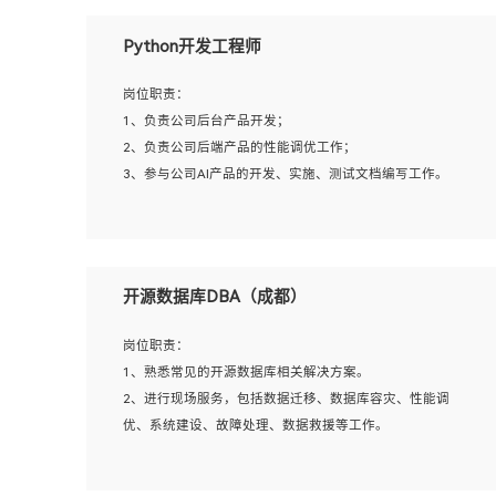
岗位要求：
Python开发工程师
1、全日制本科计算机相关专业毕业，3年以上相关工作经
验；
岗位职责：
2、精通linux操作系统的运行维护，具有故障处理的能力
1、负责公司后台产品开发；
3、熟练使用脚本语言，shell/python任一种，熟练使用
2、负责公司后端产品的性能调优工作；
Ansible
3、参与公司AI产品的开发、实施、测试文档编写工作。
4、熟悉linux常见服务、中间件的基本原理、部署以及故障
处理，如：Mysql、Apache、Nginx、Zabbix、Kafka等
5、熟悉主流虚拟化技术，如：VMware、KVM
岗位要求:
6、具备网络方面的基础知识，熟悉常见的网络协议，如
1、计算机相关专业，本科及以上学历，2年以上后端开发经
开源数据库DBA（成都）
TCP/IP，转发原理，路由优先级等
验，有过运营商项目经验的更佳；
7、了解容器技术，熟悉docker或podman
2、熟练python编程语言，熟悉服务端开发流程，熟悉常见
岗位职责：
8、有良好的文档编写能力和沟通能力，有RHCE证书优先
的算法和数据结构；
1、熟悉常见的开源数据库相关解决方案。
3、熟悉数据库开发，熟悉Mysql、Oracle、MongoDb数据
2、进行现场服务，包括数据迁移、数据库容灾、性能调
库应用开发其中一种；
优、系统建设、故障处理、数据救援等工作。
4、熟悉Python Wed框架（Django/Flask...）代码能力优
秀，熟悉编码规范和具备良好的文档编写能力）；
5、沟通表达能力强，具备团队协作能力。