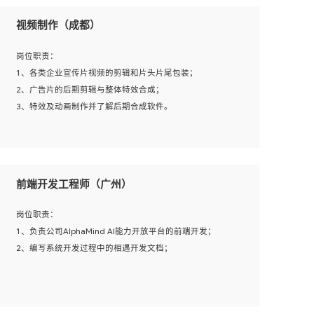
视频制作（成都）
岗位职责：
1、各类企业宣传片视频的剪辑和片头片尾包装；
2、广告片的后期剪辑与整体特效合成；
3、特效及动画制作并了解后期合成软件。
岗位要求：
1、热爱影视，责任心强，有强烈的兴趣和后期制作的主观
前端开发工程师（广州）
能动性；
2、熟练使用After Effect、Photo Shop、熟练掌握视频剪辑
岗位职责：
和特效包装软件；
1、负责公司AlphaMind AI能力开放平台的前端开发；
3、能对影片后期进行整体调色控制，具备一定审美感；
2、编写系统开发过程中的相遇开发文档；
4、在剪辑上会思考，有一定编导思维；
5、踏实， 勤奋，愿意在工作中不断学习，提高自我；
6、能与同事友好相处。
岗位要求：