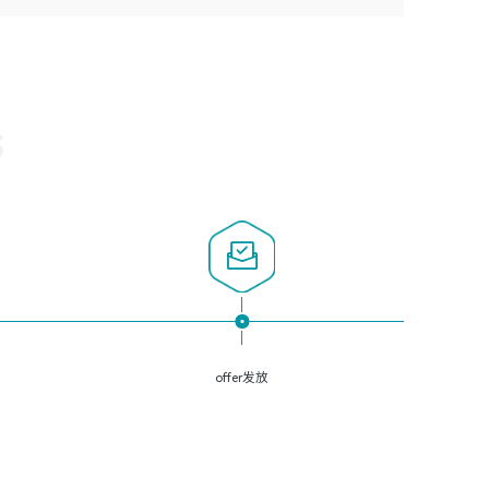
3、深入理解公司各项AI产品和技术信息；具有较强的文档
经验；
悉Web服务端开发的各种常用框架和技术Springboot、
编写能力，能独立撰写PPT、方案建议书等，面试时需携带
2、必须具备的能力：有丰富的运维开发和K8S运维经验；
Shiro、springcloud等；熟悉Linux常用命令和了解常用脚本
个人制作的专业PPT文件进行展示。
熟悉K8S、Git、docker等相关工具使用；熟练掌握Linux环
语言，较丰富的线上系统运维经验，复杂问题排查思路清
境下的Shell语言 ；工作责任感强、具有良好的沟通能力、
晰。
服务意识；
S
3、掌握Linux环境下的Python编程语言；
4、掌握DevOps思想、方法和流程。Jenkins工具使用；
5、掌握常见中间件配置与优化，如mysql、nginx等；
6、掌握服务器的维护，熟悉linux系统的常用操作；
7、掌握和第三方系统API接口的维护操作，和安全漏洞扫描
的修复工作。
offer发放