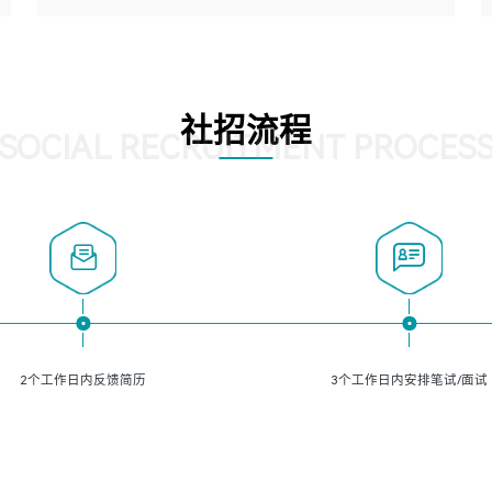
5、熟悉主流的分类算法、聚类算法和关联分析算法原理，
能熟练使用神经网络算法的进行业务建模；
岗位要求：
6、对OCR领域有深入的研究，熟悉模型调参，压缩和整型
1、精通java编程，熟悉vue和jsp编程；
化方法；
2、熟悉linux命令；
7、熟悉mysql、oracle、MongoDB、redis等其中一种数据
3、熟练使用springmvc、springcloud、webservice等框架
社招流程
库使用。
进行开发；
SOCIAL RECRUITMENT PROCES
4、熟练使用oracle、mysql进行开发；
5、熟悉流程开发如使用activiti；
6、计算机相关专业本科以上学历，3年以上开发工作经验。
2个工作日内反馈简历
3个工作日内安排笔试/面试