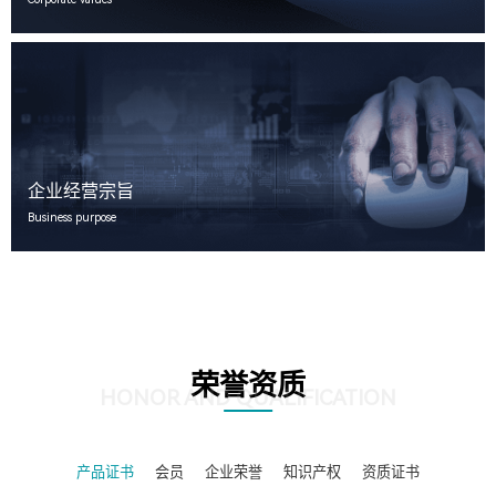
企业经营宗旨
Business purpose
荣誉资质
HONOR AND QUALIFICATION
产品证书
会员
企业荣誉
知识产权
资质证书