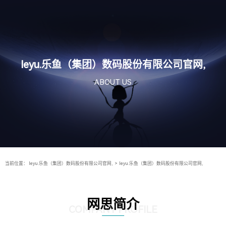
leyu.乐鱼（集团）数码股份有限公司官网,
ABOUT US
当前位置：
leyu.乐鱼（集团）数码股份有限公司官网,
>
leyu.乐鱼（集团）数码股份有限公司官网,
网思简介
COMPANY PROFILE