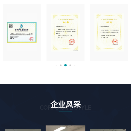
企业风采
CORPORATE STYLE