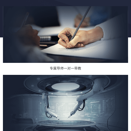
专属导师一对一带教