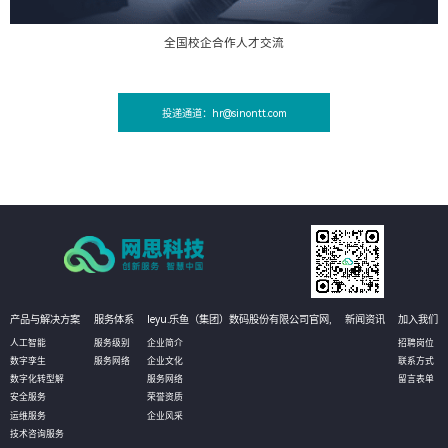
全国校企合作人才交流
投递通道：hr@sinontt.com
产品与解决方案
服务体系
leyu.乐鱼（集团）数码股份有限公司官网,
新闻资讯
加入我们
人工智能
服务级别
企业简介
招聘岗位
数字孪生
服务网络
企业文化
联系方式
数字化转型解
服务网络
留言表单
安全服务
荣誉资质
运维服务
企业风采
技术咨询服务