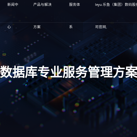
新闻中
产品与解决
服务体
leyu.乐鱼（集团）数码
心
方案
系
司官网,
数据库专业服务管理方