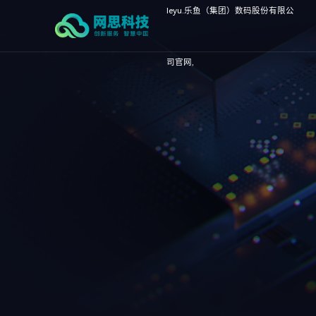
leyu.乐鱼（集团）数码股份有限公
司官网,