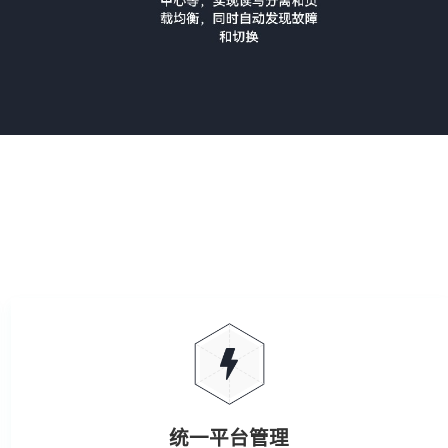
统一平台管理