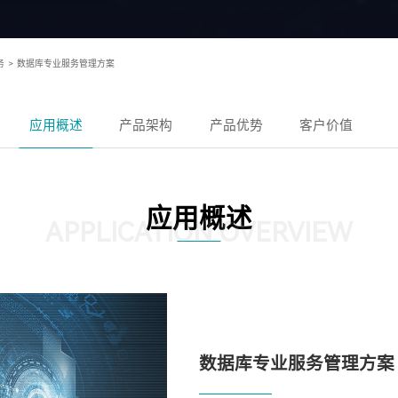
务
>
数据库专业服务管理方案
应用概述
产品架构
产品优势
客户价值
应用概述
APPLICATION OVERVIEW
数据库专业服务管理方案️