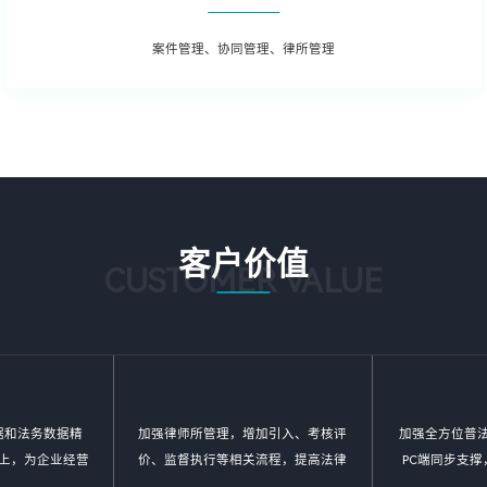
案件管理、协同管理、律所管理
客户价值
CUSTOMER VALUE
据和法务数据精
加强律师所管理，增加引入、考核评
加强全方位普法
上，为企业经营
价、监督执行等相关流程，提高法律
PC端同步支
考依据
支撑专业度
物，精品课程