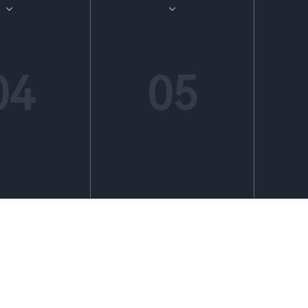
用法意识，提高员工参
升管理水平
推动依法治企
04
05