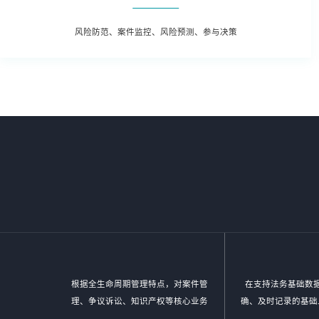
风险防范、案件监控、风险预测、参与决策
根据全生命周期管理特点，对案件管
在支持法务基础数
理、争议诉讼、知识产权等核心业务
确、及时记录的基础
流程，实施闭环管理
决策提供参