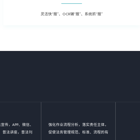
灵活快“报”、OCR辅“报”、系统抓“报”
宣传，APP、微信、
强化作业流程分析，落实责任主体，
撑，普法讲座，普法刊
促使法务管理规范、标准、流程的有
等全面普法管理，激发
效实施，将法务控制前置，以全面提